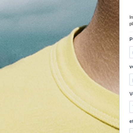
I
p
P
v
V
e